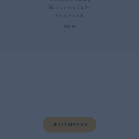
Ethan Patrick
Maler
Schließe dich uns an und entdecke die Zukunft des
Gamings!
CommuterClub ist dein Partner für aufregende Mobile-
Games und engagierte Online-Communities. Lass uns
gemeinsam neue Abenteuer erleben.
JETZT SPIELEN